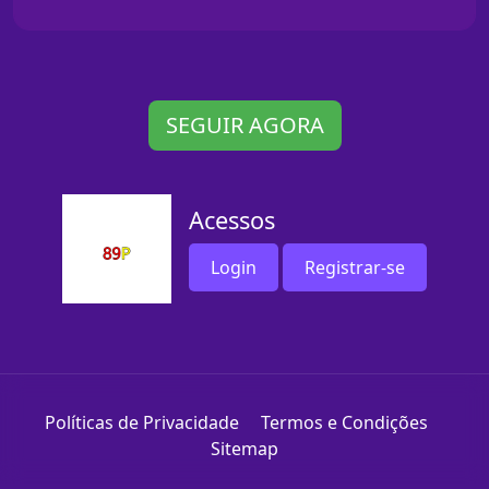
SEGUIR AGORA
Acessos
Login
Registrar-se
Políticas de Privacidade
Termos e Condições
Sitemap