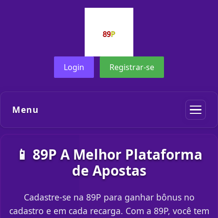
Login
Registrar-se
Menu
📱 89P A Melhor Plataforma
de Apostas
Cadastre-se na 89P para ganhar bônus no
cadastro e em cada recarga. Com a 89P, você tem