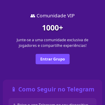
👥 Comunidade VIP
1000+
Junte-se a uma comunidade exclusiva de
jogadores e compartilhe experiências!
Entrar Grupo
📱 Como Seguir no Telegram