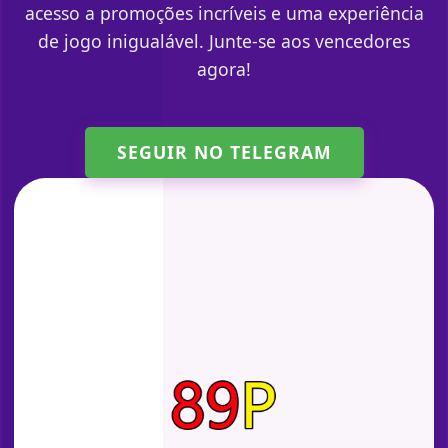
acesso a promoções incríveis e uma experiência
de jogo inigualável. Junte-se aos vencedores
agora!
SEGUIR NO TELEGRAM