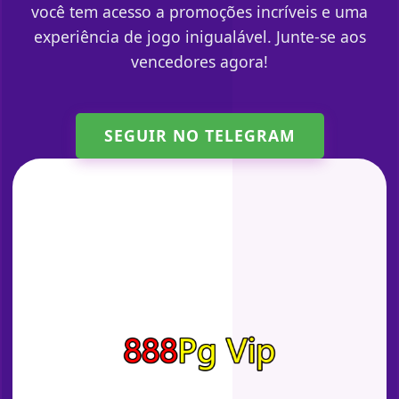
você tem acesso a promoções incríveis e uma
experiência de jogo inigualável. Junte-se aos
vencedores agora!
SEGUIR NO TELEGRAM