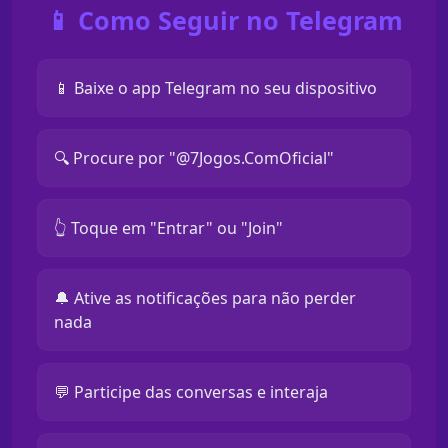
📱 Como Seguir no Telegram
📱 Baixe o app Telegram no seu dispositivo
🔍 Procure por "@7Jogos.ComOficial"
👆 Toque em "Entrar" ou "Join"
🔔 Ative as notificações para não perder
nada
💬 Participe das conversas e interaja