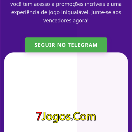
você tem acesso a promoções incríveis e uma
experiência de jogo inigualável. Junte-se aos
vencedores agora!
SEGUIR NO TELEGRAM