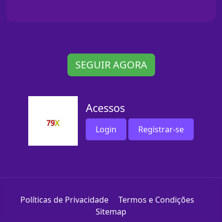
SEGUIR AGORA
Acessos
Login
Registrar-se
Políticas de Privacidade
Termos e Condições
Sitemap