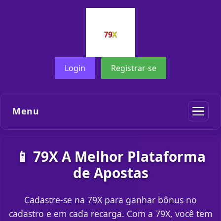
Login
Registrar-se
Menu
📱 79X A Melhor Plataforma
de Apostas
Cadastre-se na 79X para ganhar bônus no
cadastro e em cada recarga. Com a 79X, você tem