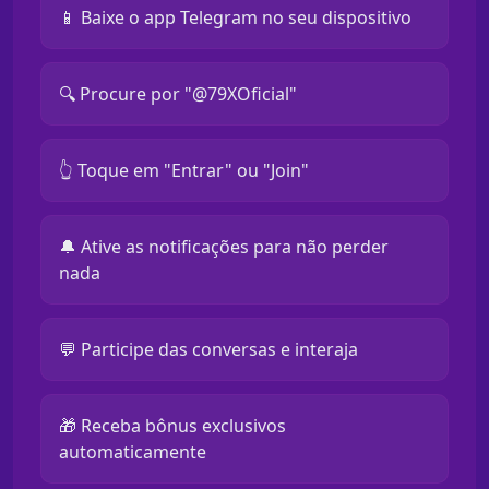
📱 Baixe o app Telegram no seu dispositivo
🔍 Procure por "@79XOficial"
👆 Toque em "Entrar" ou "Join"
🔔 Ative as notificações para não perder
nada
💬 Participe das conversas e interaja
🎁 Receba bônus exclusivos
automaticamente