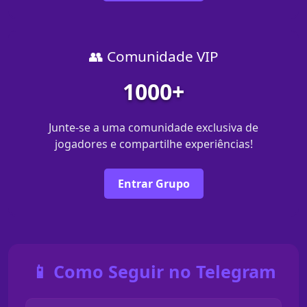
👥 Comunidade VIP
1000+
Junte-se a uma comunidade exclusiva de
jogadores e compartilhe experiências!
Entrar Grupo
📱 Como Seguir no Telegram