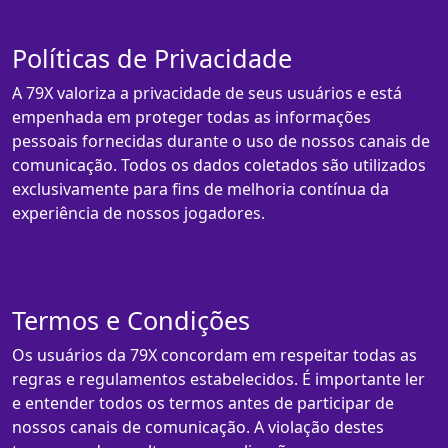
Políticas de Privacidade
A 79X valoriza a privacidade de seus usuários e está
empenhada em proteger todas as informações
pessoais fornecidas durante o uso de nossos canais de
comunicação. Todos os dados coletados são utilizados
exclusivamente para fins de melhoria contínua da
experiência de nossos jogadores.
Termos e Condições
Os usuários da 79X concordam em respeitar todas as
regras e regulamentos estabelecidos. É importante ler
e entender todos os termos antes de participar de
nossos canais de comunicação. A violação destes