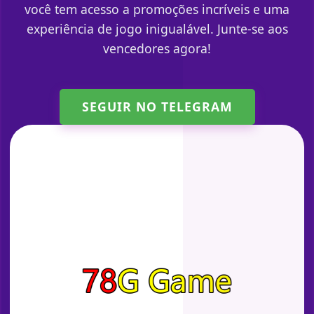
você tem acesso a promoções incríveis e uma
experiência de jogo inigualável. Junte-se aos
vencedores agora!
SEGUIR NO TELEGRAM