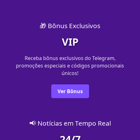
🎁 Bônus Exclusivos
VIP
Receba bônus exclusivos do Telegram,
promoções especiais e códigos promocionais
únicos!
Ver Bônus
📢 Notícias em Tempo Real
24/7