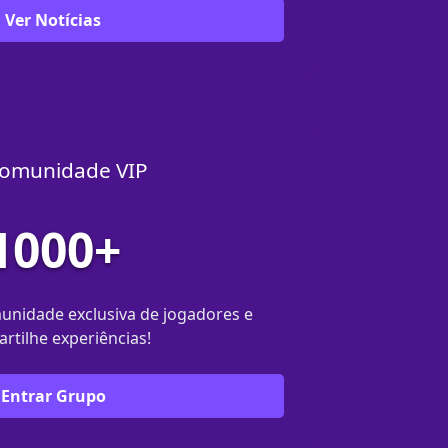
Ver Notícias
Comunidade VIP
1000+
unidade exclusiva de jogadores e
rtilhe experiências!
Entrar Grupo