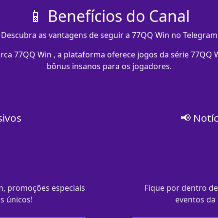
📱 Benefícios do Canal
Descubra as vantagens de seguir a 77QQ Win no Telegram
ca 77QQ Win , a plataforma oferece jogos da série 77QQ Wi
bônus insanos para os jogadores.
sivos
📢 Notí
m, promoções especiais
Fique por dentro d
s únicos!
eventos da