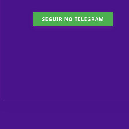
SEGUIR NO TELEGRAM