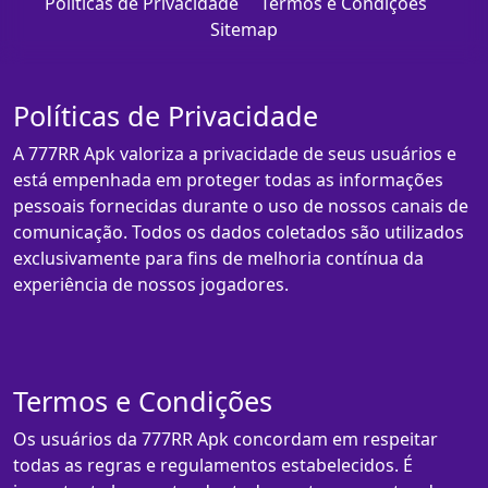
Políticas de Privacidade
Termos e Condições
Sitemap
Políticas de Privacidade
A 777RR Apk valoriza a privacidade de seus usuários e
está empenhada em proteger todas as informações
pessoais fornecidas durante o uso de nossos canais de
comunicação. Todos os dados coletados são utilizados
exclusivamente para fins de melhoria contínua da
experiência de nossos jogadores.
Termos e Condições
Os usuários da 777RR Apk concordam em respeitar
todas as regras e regulamentos estabelecidos. É