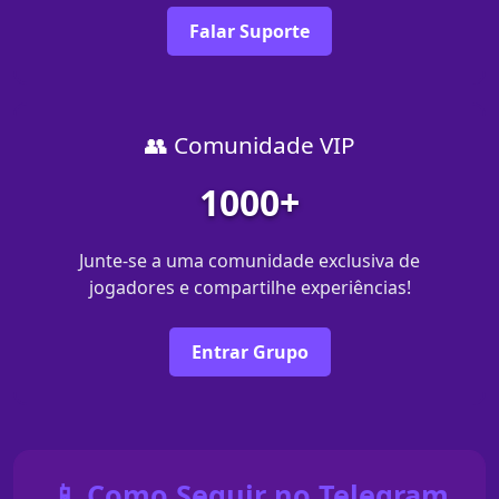
Falar Suporte
👥 Comunidade VIP
1000+
Junte-se a uma comunidade exclusiva de
jogadores e compartilhe experiências!
Entrar Grupo
📱 Como Seguir no Telegram