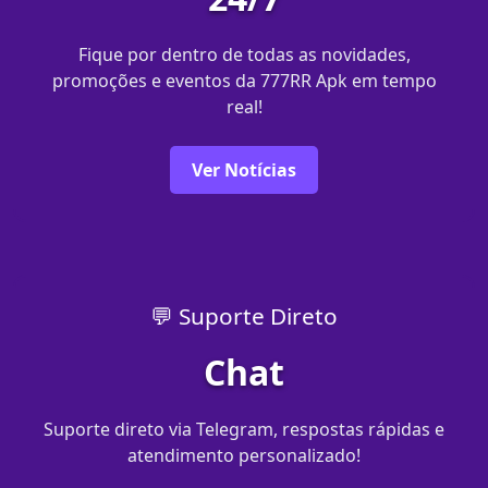
Fique por dentro de todas as novidades,
promoções e eventos da 777RR Apk em tempo
real!
Ver Notícias
💬 Suporte Direto
Chat
Suporte direto via Telegram, respostas rápidas e
atendimento personalizado!