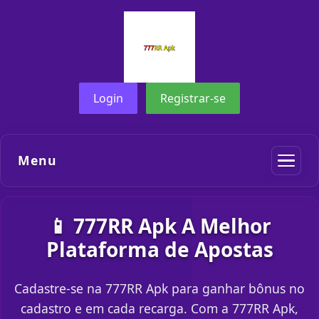
Login
Registrar-se
Menu
📱 777RR Apk A Melhor
Plataforma de Apostas
Cadastre-se na 777RR Apk para ganhar bônus no
cadastro e em cada recarga. Com a 777RR Apk,