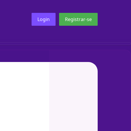
Login
Registrar-se