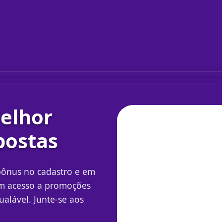
Melhor
postas
bônus no cadastro e em
em acesso a promoções
ualável. Junte-se aos