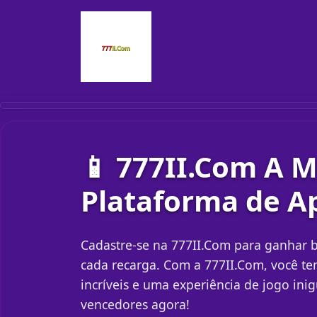
📱 777II.Com A 
Plataforma de A
Cadastre-se na 777II.Com para ganhar 
cada recarga. Com a 777II.Com, você t
incríveis e uma experiência de jogo inig
vencedores agora!