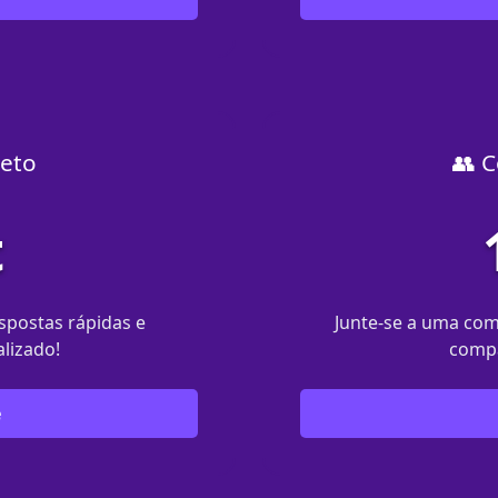
reto
👥 
t
espostas rápidas e
Junte-se a uma com
lizado!
compa
e