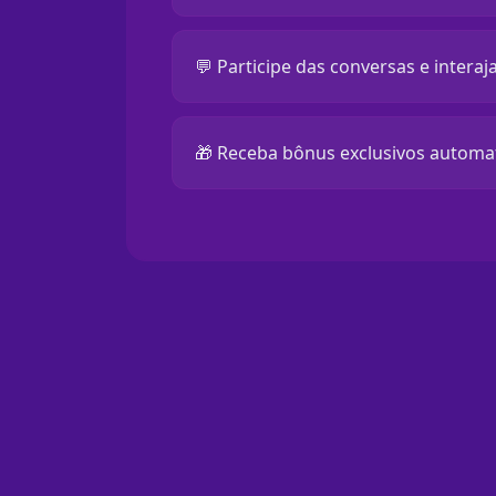
💬 Participe das conversas e interaj
🎁 Receba bônus exclusivos autom