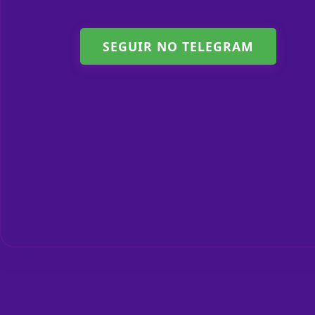
SEGUIR NO TELEGRAM