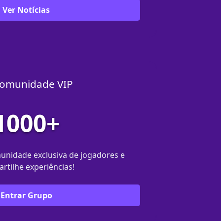
Ver Notícias
Comunidade VIP
1000+
unidade exclusiva de jogadores e
rtilhe experiências!
Entrar Grupo