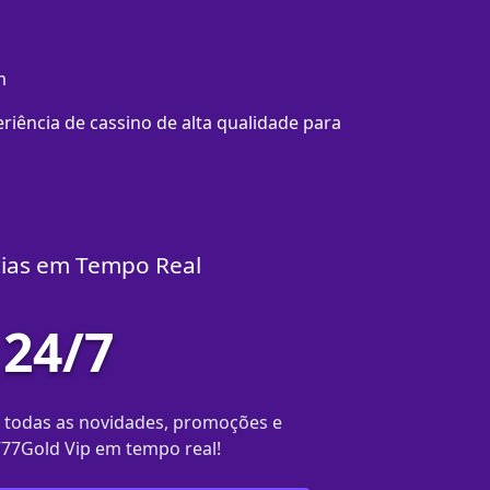
m
riência de cassino de alta qualidade para
cias em Tempo Real
24/7
e todas as novidades, promoções e
777Gold Vip em tempo real!