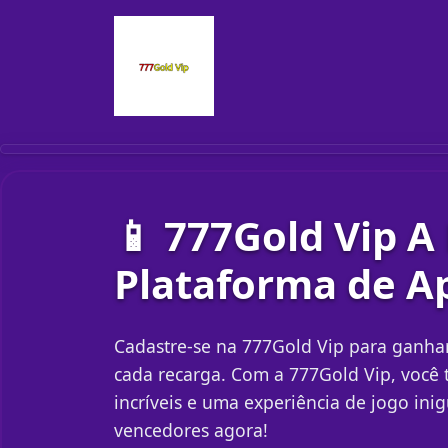
📱 777Gold Vip A
Plataforma de A
Cadastre-se na 777Gold Vip para ganha
cada recarga. Com a 777Gold Vip, você
incríveis e uma experiência de jogo inig
vencedores agora!