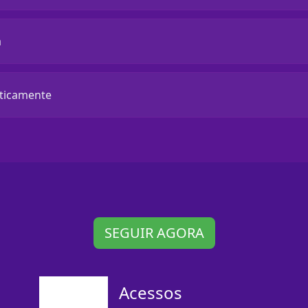
a
aticamente
SEGUIR AGORA
Acessos