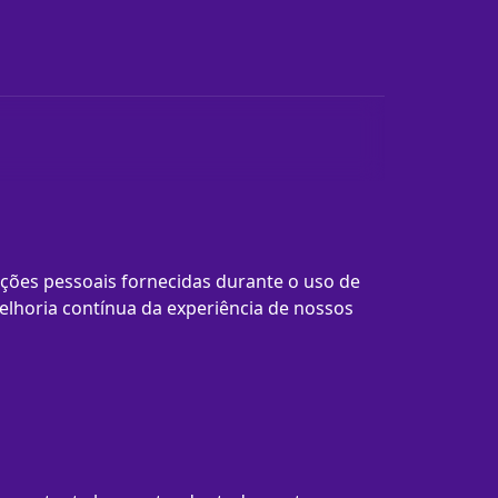
ações pessoais fornecidas durante o uso de
elhoria contínua da experiência de nossos