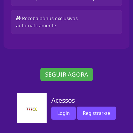
🎁 Receba bônus exclusivos
automaticamente
SEGUIR AGORA
Acessos
Login
Registrar-se