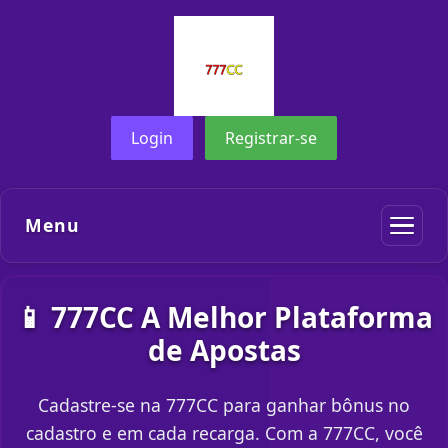
Login
Registrar-se
Menu
📱 777CC A Melhor Plataforma
de Apostas
Cadastre-se na 777CC para ganhar bônus no
cadastro e em cada recarga. Com a 777CC, você