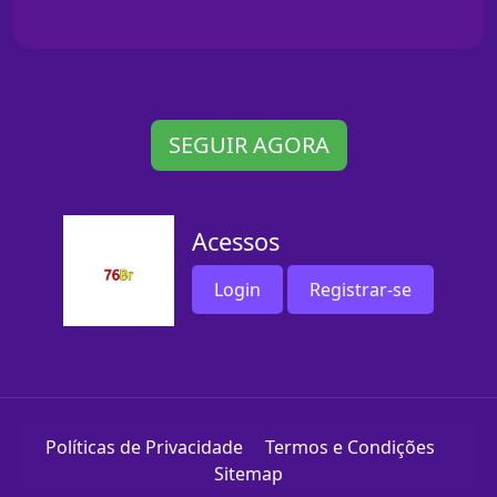
SEGUIR AGORA
Acessos
Login
Registrar-se
Políticas de Privacidade
Termos e Condições
Sitemap