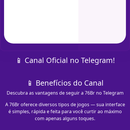
📱 Canal Oficial no Telegram!
📱 Benefícios do Canal
Descubra as vantagens de seguir a 76Br no Telegram
A 76Br oferece diversos tipos de jogos — sua interface
é simples, rápida e feita para você curtir ao máximo
com apenas alguns toques.