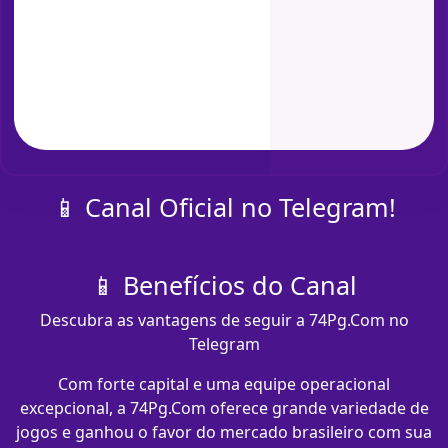
📱 Canal Oficial no Telegram!
📱 Benefícios do Canal
Descubra as vantagens de seguir a 74Pg.Com no
Telegram
Com forte capital e uma equipe operacional
excepcional, a 74Pg.Com oferece grande variedade de
jogos e ganhou o favor do mercado brasileiro com sua