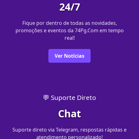
24/7
Fique por dentro de todas as novidades,
promoções e eventos da 74Pg.Com em tempo
real!
Ver Notícias
💬 Suporte Direto
Chat
Suporte direto via Telegram, respostas rápidas e
atendimento personalizado!