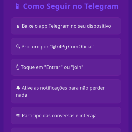
📱 Como Seguir no Telegram
📱 Baixe o app Telegram no seu dispositivo
🔍 Procure por "@74Pg.ComOficial"
👆 Toque em "Entrar" ou "Join"
🔔 Ative as notificações para não perder
nada
💬 Participe das conversas e interaja