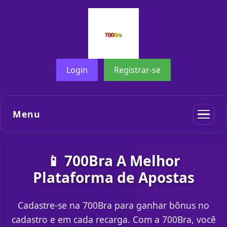
Login
Registrar-se
Menu
📱 700Bra A Melhor
Plataforma de Apostas
Cadastre-se na 700Bra para ganhar bônus no
cadastro e em cada recarga. Com a 700Bra, você