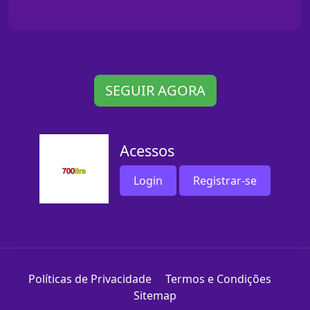
SEGUIR AGORA
Acessos
Login
Registrar-se
Políticas de Privacidade
Termos e Condições
Sitemap