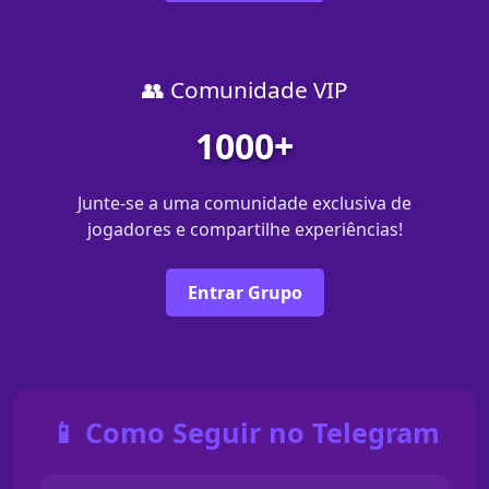
👥 Comunidade VIP
1000+
Junte-se a uma comunidade exclusiva de
jogadores e compartilhe experiências!
Entrar Grupo
📱 Como Seguir no Telegram