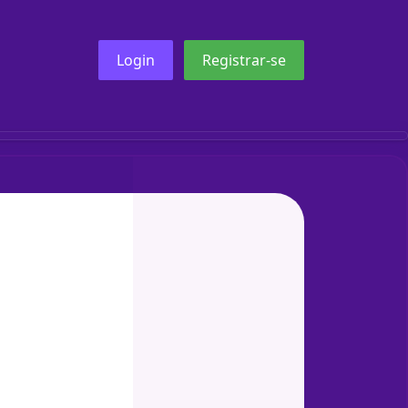
Login
Registrar-se