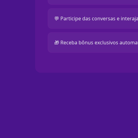
💬 Participe das conversas e interaj
🎁 Receba bônus exclusivos autom