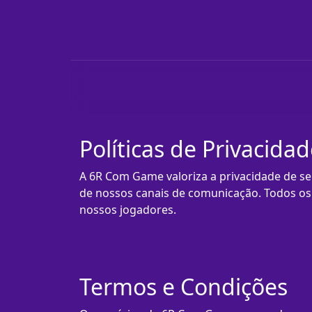
Políticas de Privacida
A 6R Com Game valoriza a privacidade de s
de nossos canais de comunicação. Todos os 
nossos jogadores.
Termos e Condições