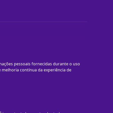
mações pessoais fornecidas durante o uso
e melhoria contínua da experiência de