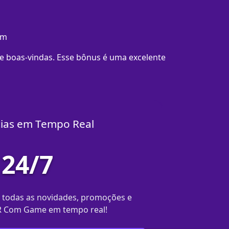
am
e boas-vindas. Esse bônus é uma excelente
cias em Tempo Real
24/7
e todas as novidades, promoções e
R Com Game em tempo real!