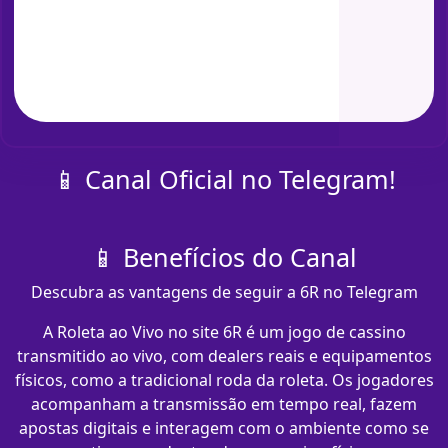
📱 Canal Oficial no Telegram!
📱 Benefícios do Canal
Descubra as vantagens de seguir a 6R no Telegram
A Roleta ao Vivo no site 6R é um jogo de cassino
transmitido ao vivo, com dealers reais e equipamentos
físicos, como a tradicional roda da roleta. Os jogadores
acompanham a transmissão em tempo real, fazem
apostas digitais e interagem com o ambiente como se