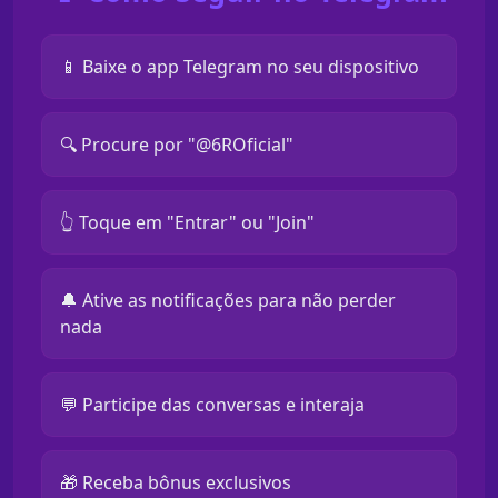
📱 Baixe o app Telegram no seu dispositivo
🔍 Procure por "@6ROficial"
👆 Toque em "Entrar" ou "Join"
🔔 Ative as notificações para não perder
nada
💬 Participe das conversas e interaja
🎁 Receba bônus exclusivos