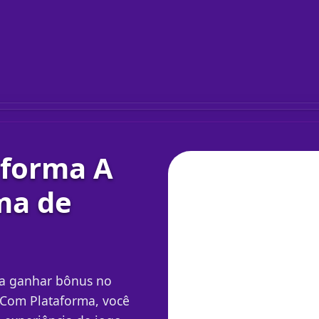
aforma A
ma de
ra ganhar bônus no
 Com Plataforma, você