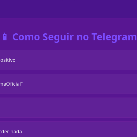
📱 Como Seguir no Telegram
ositivo
maOficial"
erder nada