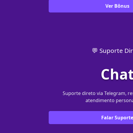
Ver Bônus
💬 Suporte Di
Cha
Suporte direto via Telegram, r
atendimento persona
Falar Suport