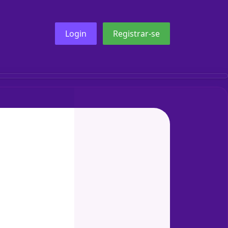
Login
Registrar-se