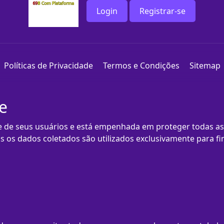
Login
Registrar-se
Políticas de Privacidade
Termos e Condições
Sitemap
de
de de seus usuários e está empenhada em proteger todas as
 os dados coletados são utilizados exclusivamente para fi