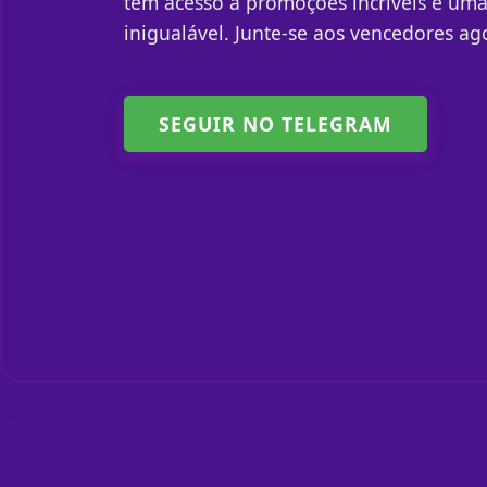
tem acesso a promoções incríveis e uma
inigualável. Junte-se aos vencedores ag
SEGUIR NO TELEGRAM