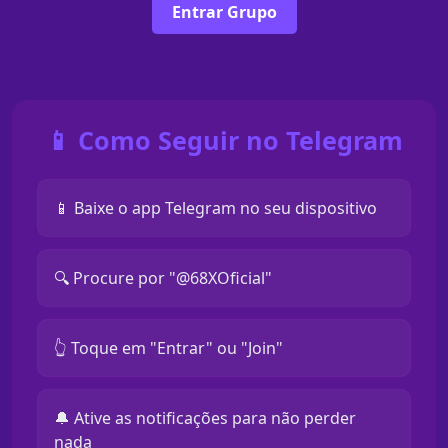
Entrar Grupo
📱 Como Seguir no Telegram
📱 Baixe o app Telegram no seu dispositivo
🔍 Procure por "@68XOficial"
👆 Toque em "Entrar" ou "Join"
🔔 Ative as notificações para não perder
nada