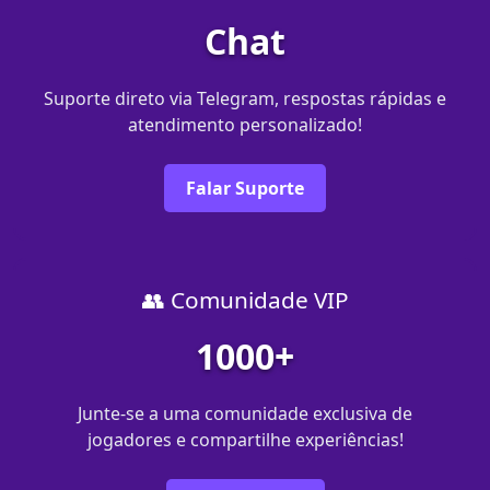
Chat
Suporte direto via Telegram, respostas rápidas e
atendimento personalizado!
Falar Suporte
👥 Comunidade VIP
1000+
Junte-se a uma comunidade exclusiva de
jogadores e compartilhe experiências!