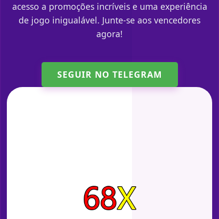
acesso a promoções incríveis e uma experiência
de jogo inigualável. Junte-se aos vencedores
agora!
SEGUIR NO TELEGRAM