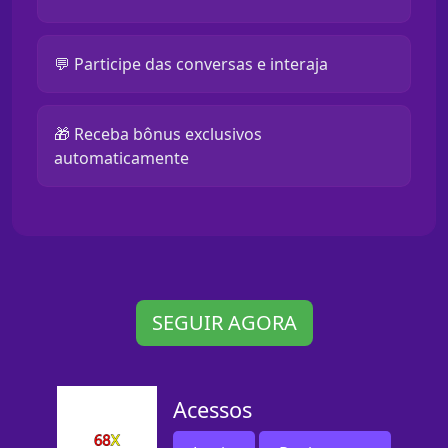
💬 Participe das conversas e interaja
🎁 Receba bônus exclusivos
automaticamente
SEGUIR AGORA
Acessos