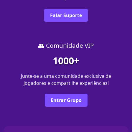
Falar Suporte
👥 Comunidade VIP
1000+
Junte-se a uma comunidade exclusiva de
jogadores e compartilhe experiências!
Entrar Grupo