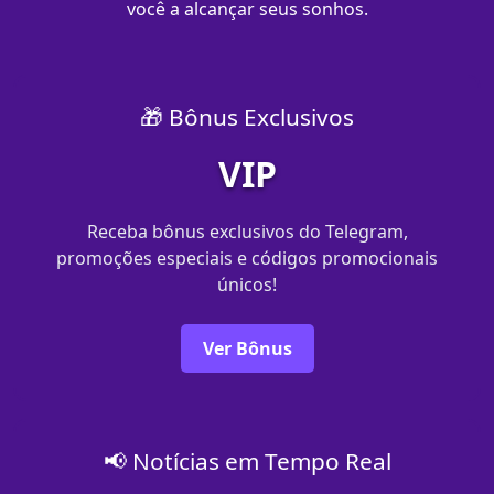
você a alcançar seus sonhos.
🎁 Bônus Exclusivos
VIP
Receba bônus exclusivos do Telegram,
promoções especiais e códigos promocionais
únicos!
Ver Bônus
📢 Notícias em Tempo Real