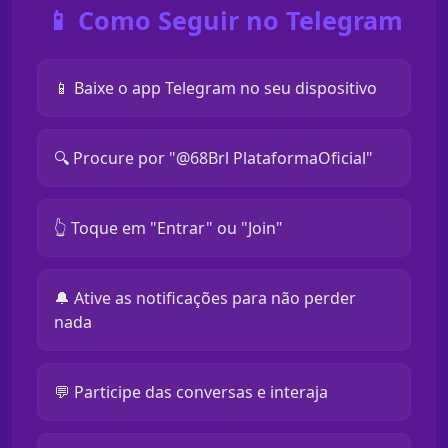
📱 Como Seguir no Telegram
📱 Baixe o app Telegram no seu dispositivo
🔍 Procure por "@68Brl PlataformaOficial"
👆 Toque em "Entrar" ou "Join"
🔔 Ative as notificações para não perder
nada
💬 Participe das conversas e interaja