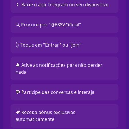
📱 Baixe o app Telegram no seu dispositivo
🔍 Procure por "@688VOficial"
👆 Toque em "Entrar" ou "Join"
🔔 Ative as notificações para não perder
nada
💬 Participe das conversas e interaja
🎁 Receba bônus exclusivos
automaticamente