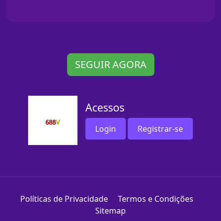
SEGUIR AGORA
Acessos
Login
Registrar-se
Políticas de Privacidade
Termos e Condições
Sitemap