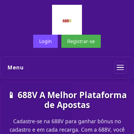
Login
Registrar-se
Menu
📱 688V A Melhor Plataforma
de Apostas
Cadastre-se na 688V para ganhar bônus no
cadastro e em cada recarga. Com a 688V, você