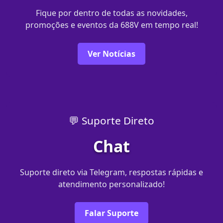
Fique por dentro de todas as novidades,
promoções e eventos da 688V em tempo real!
Ver Notícias
💬 Suporte Direto
Chat
Suporte direto via Telegram, respostas rápidas e
atendimento personalizado!
Falar Suporte