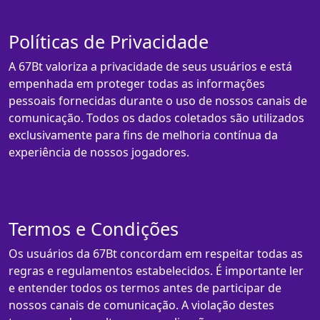
Políticas de Privacidade
A 67Bt valoriza a privacidade de seus usuários e está
empenhada em proteger todas as informações
pessoais fornecidas durante o uso de nossos canais de
comunicação. Todos os dados coletados são utilizados
exclusivamente para fins de melhoria contínua da
experiência de nossos jogadores.
Termos e Condições
Os usuários da 67Bt concordam em respeitar todas as
regras e regulamentos estabelecidos. É importante ler
e entender todos os termos antes de participar de
nossos canais de comunicação. A violação destes