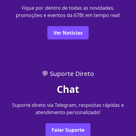
Fique por dentro de todas as novidades,
promoções e eventos da 67Bt em tempo real!
Ver Notícias
💬 Suporte Direto
Chat
Suporte direto via Telegram, respostas rápidas e
atendimento personalizado!
Falar Suporte