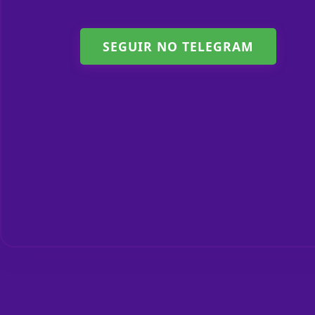
SEGUIR NO TELEGRAM