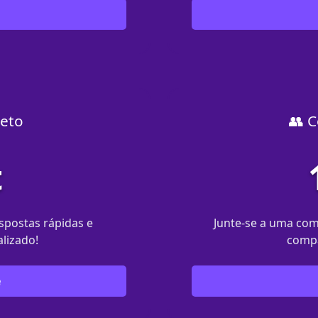
reto
👥 
t
espostas rápidas e
Junte-se a uma com
lizado!
compa
e