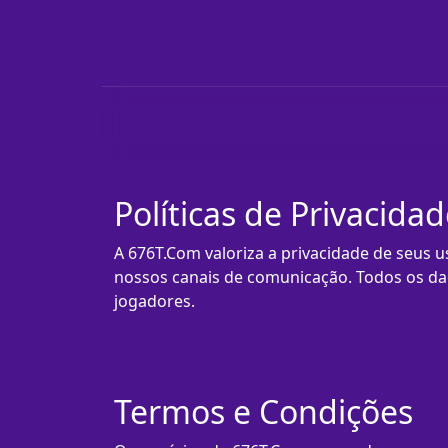
Políticas de Privacida
A 676T.Com valoriza a privacidade de seus 
nossos canais de comunicação. Todos os dad
jogadores.
Termos e Condições