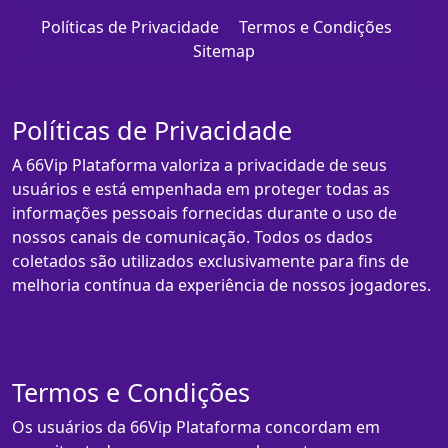
Políticas de Privacidade
Termos e Condições
Sitemap
Políticas de Privacidade
A 66Vip Plataforma valoriza a privacidade de seus
usuários e está empenhada em proteger todas as
informações pessoais fornecidas durante o uso de
nossos canais de comunicação. Todos os dados
coletados são utilizados exclusivamente para fins de
melhoria contínua da experiência de nossos jogadores.
Termos e Condições
Os usuários da 66Vip Plataforma concordam em