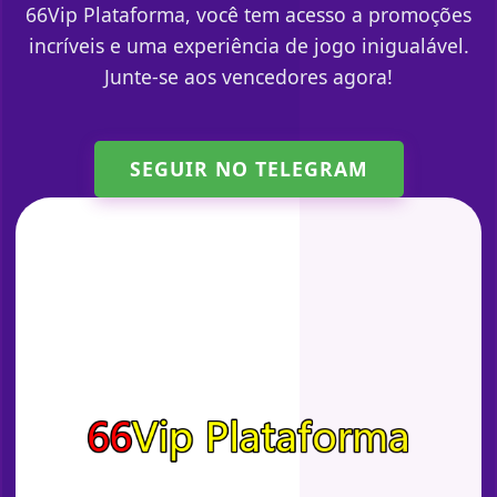
66Vip Plataforma, você tem acesso a promoções
incríveis e uma experiência de jogo inigualável.
Junte-se aos vencedores agora!
SEGUIR NO TELEGRAM