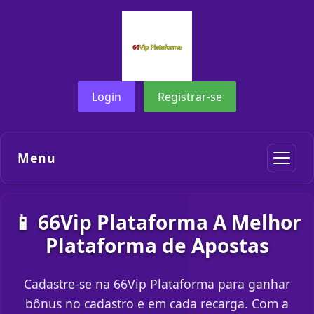
Login
Registrar-se
Menu
📱 66Vip Plataforma A Melhor
Plataforma de Apostas
Cadastre-se na 66Vip Plataforma para ganhar
bônus no cadastro e em cada recarga. Com a