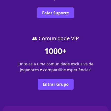
Falar Suporte
👥 Comunidade VIP
1000+
Junte-se a uma comunidade exclusiva de
jogadores e compartilhe experiências!
Entrar Grupo