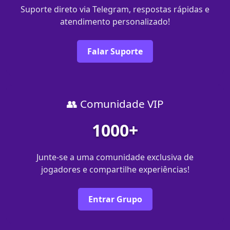
Suporte direto via Telegram, respostas rápidas e
atendimento personalizado!
Falar Suporte
👥 Comunidade VIP
1000+
Junte-se a uma comunidade exclusiva de
jogadores e compartilhe experiências!
Entrar Grupo