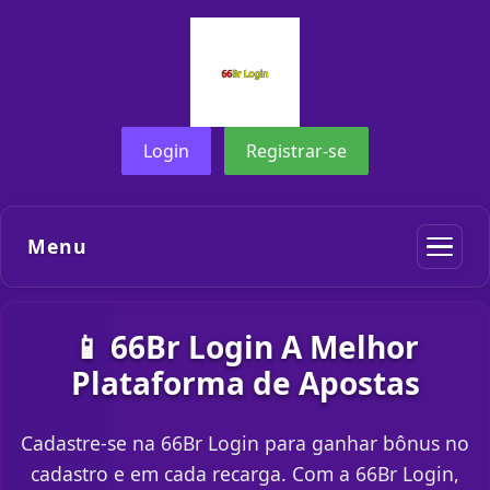
Login
Registrar-se
Menu
📱 66Br Login A Melhor
Plataforma de Apostas
Cadastre-se na 66Br Login para ganhar bônus no
cadastro e em cada recarga. Com a 66Br Login,