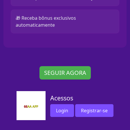
🎁 Receba bônus exclusivos
automaticamente
SEGUIR AGORA
Acessos
Login
Registrar-se