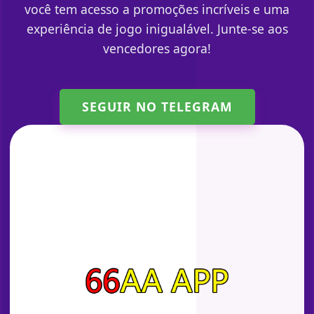
você tem acesso a promoções incríveis e uma
experiência de jogo inigualável. Junte-se aos
vencedores agora!
SEGUIR NO TELEGRAM