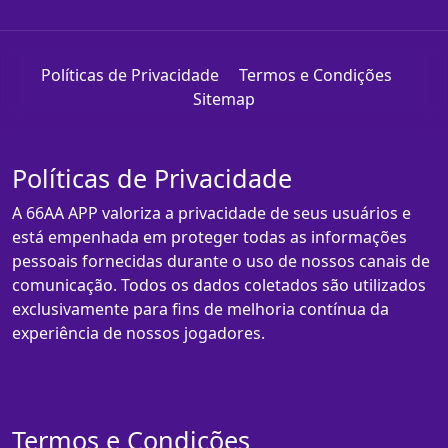
Políticas de Privacidade
Termos e Condições
Sitemap
Políticas de Privacidade
A 66AA APP valoriza a privacidade de seus usuários e
está empenhada em proteger todas as informações
pessoais fornecidas durante o uso de nossos canais de
comunicação. Todos os dados coletados são utilizados
exclusivamente para fins de melhoria contínua da
experiência de nossos jogadores.
Termos e Condições