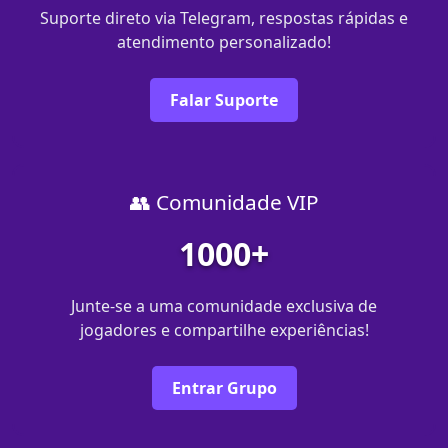
Suporte direto via Telegram, respostas rápidas e
atendimento personalizado!
Falar Suporte
👥 Comunidade VIP
1000+
Junte-se a uma comunidade exclusiva de
jogadores e compartilhe experiências!
Entrar Grupo