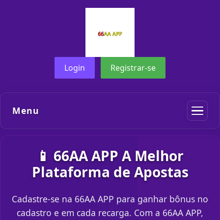
Login
Registrar-se
Menu
📱 66AA APP A Melhor
Plataforma de Apostas
Cadastre-se na 66AA APP para ganhar bônus no
cadastro e em cada recarga. Com a 66AA APP,