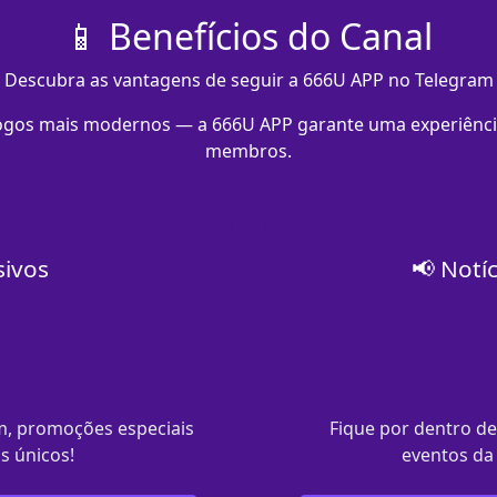
📱 Benefícios do Canal
Descubra as vantagens de seguir a 666U APP no Telegram
jogos mais modernos — a 666U APP garante uma experiênci
membros.
sivos
📢 Notí
m, promoções especiais
Fique por dentro d
s únicos!
eventos da