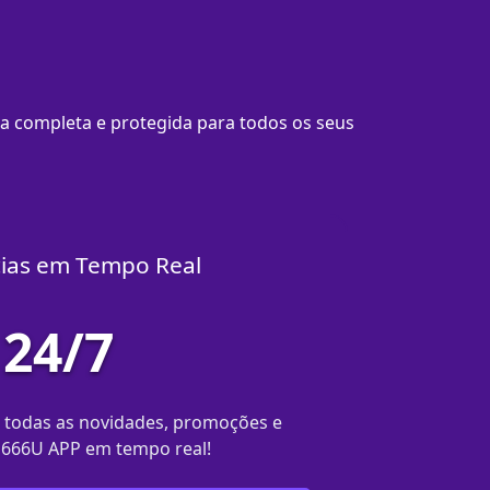
a completa e protegida para todos os seus
cias em Tempo Real
24/7
e todas as novidades, promoções e
 666U APP em tempo real!