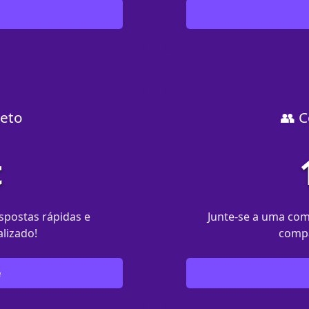
reto
👥 
t
espostas rápidas e
Junte-se a uma com
lizado!
compa
e