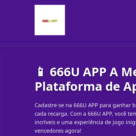
📱 666U APP A M
Plataforma de A
Cadastre-se na 666U APP para ganhar b
cada recarga. Com a 666U APP, você te
incríveis e uma experiência de jogo inig
vencedores agora!