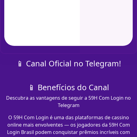
📱 Canal Oficial no Telegram!
📱 Benefícios do Canal
Descubra as vantagens de seguir a 59H Com Login no
Telegram
O 59H Com Login é uma das plataformas de cassino
online mais envolventes — os jogadores da 59H Com
Login Brasil podem conquistar prêmios incríveis com