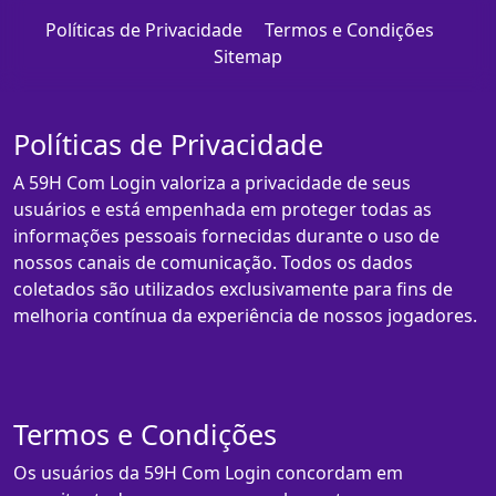
Políticas de Privacidade
Termos e Condições
Sitemap
Políticas de Privacidade
A 59H Com Login valoriza a privacidade de seus
usuários e está empenhada em proteger todas as
informações pessoais fornecidas durante o uso de
nossos canais de comunicação. Todos os dados
coletados são utilizados exclusivamente para fins de
melhoria contínua da experiência de nossos jogadores.
Termos e Condições
Os usuários da 59H Com Login concordam em