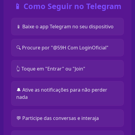
📱 Como Seguir no Telegram
📱 Baixe o app Telegram no seu dispositivo
🔍 Procure por "@59H Com LoginOficial"
👆 Toque em "Entrar" ou "Join"
🔔 Ative as notificações para não perder
nada
💬 Participe das conversas e interaja