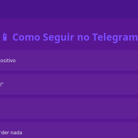
📱 Como Seguir no Telegram
ositivo
l"
erder nada