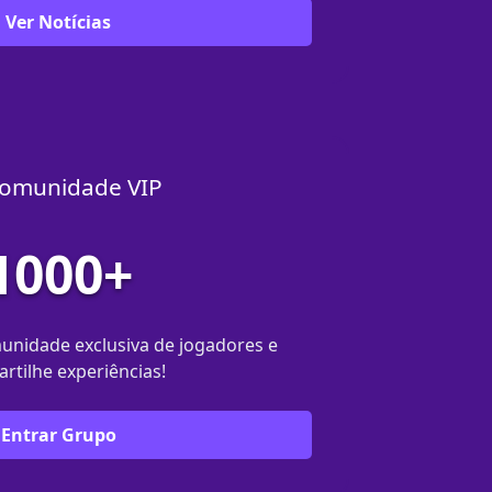
Ver Notícias
Comunidade VIP
1000+
unidade exclusiva de jogadores e
rtilhe experiências!
Entrar Grupo