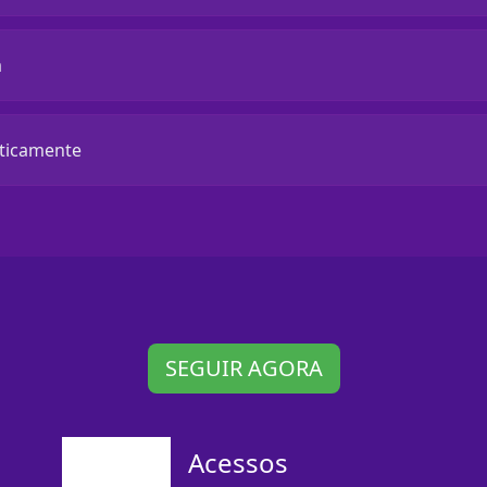
a
aticamente
SEGUIR AGORA
Acessos