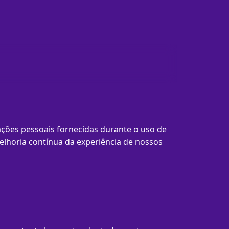
ações pessoais fornecidas durante o uso de
elhoria contínua da experiência de nossos