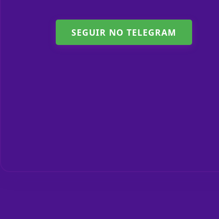
SEGUIR NO TELEGRAM