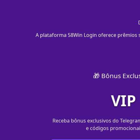
A plataforma 58Win Login oferece prêmios s
🎁 Bônus Exclu
VIP
Receba bônus exclusivos do Telegra
e códigos promocionai