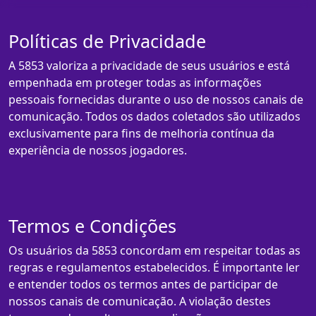
Políticas de Privacidade
A 5853 valoriza a privacidade de seus usuários e está
empenhada em proteger todas as informações
pessoais fornecidas durante o uso de nossos canais de
comunicação. Todos os dados coletados são utilizados
exclusivamente para fins de melhoria contínua da
experiência de nossos jogadores.
Termos e Condições
Os usuários da 5853 concordam em respeitar todas as
regras e regulamentos estabelecidos. É importante ler
e entender todos os termos antes de participar de
nossos canais de comunicação. A violação destes