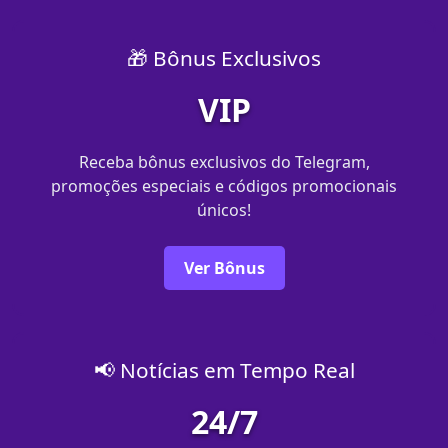
🎁 Bônus Exclusivos
VIP
Receba bônus exclusivos do Telegram,
promoções especiais e códigos promocionais
únicos!
Ver Bônus
📢 Notícias em Tempo Real
24/7