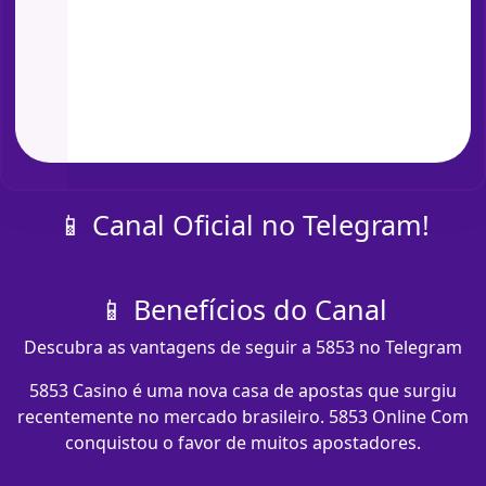
📱 Canal Oficial no Telegram!
📱 Benefícios do Canal
Descubra as vantagens de seguir a 5853 no Telegram
5853 Casino é uma nova casa de apostas que surgiu
recentemente no mercado brasileiro. 5853 Online Com
conquistou o favor de muitos apostadores.