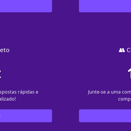
reto
👥 
t
espostas rápidas e
Junte-se a uma com
lizado!
compa
e