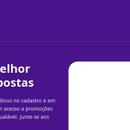
elhor
postas
bônus no cadastro e em
em acesso a promoções
ualável. Junte-se aos