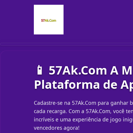
📱 57Ak.Com A M
Plataforma de A
Cadastre-se na 57Ak.Com para ganhar 
cada recarga. Com a 57Ak.Com, você t
incríveis e uma experiência de jogo inig
vencedores agora!