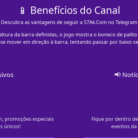
📱 Benefícios do Canal
Descubra as vantagens de seguir a 57Ak.Com no Telegram
altura da barra definidas, o jogo mostra o boneco de palito
se mover em direção à barra, tentando passar por baixo se
sivos
📢 Notí
m, promoções especiais
Fique por dentro d
s únicos!
eventos da