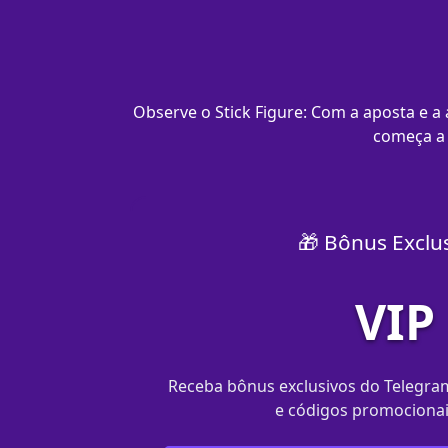
Observe o Stick Figure: Com a aposta e a 
começa a 
🎁 Bônus Exclu
VIP
Receba bônus exclusivos do Telegra
e códigos promocionai