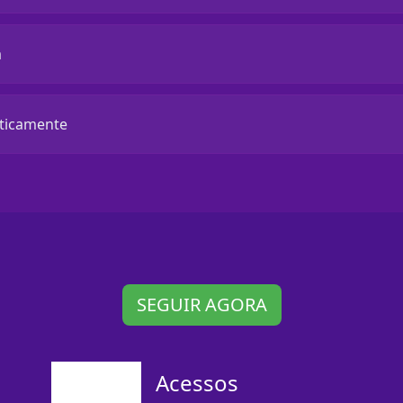
a
aticamente
SEGUIR AGORA
Acessos