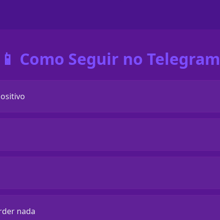
📱 Como Seguir no Telegram
ositivo
erder nada