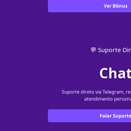
Ver Bônus
💬 Suporte Di
Cha
Suporte direto via Telegram, r
atendimento persona
Falar Suport