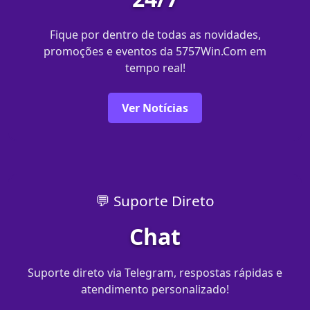
Fique por dentro de todas as novidades,
promoções e eventos da 5757Win.Com em
tempo real!
Ver Notícias
💬 Suporte Direto
Chat
Suporte direto via Telegram, respostas rápidas e
atendimento personalizado!