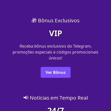
🎁 Bônus Exclusivos
VIP
Receba bônus exclusivos do Telegram,
promoções especiais e códigos promocionais
únicos!
Ver Bônus
📢 Notícias em Tempo Real
24/7