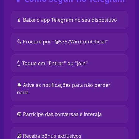
📱 Baixe o app Telegram no seu dispositivo
🔍 Procure por "@5757Win.ComOficial"
👆 Toque em "Entrar" ou "Join"
🔔 Ative as notificações para não perder
nada
💬 Participe das conversas e interaja
🎁 Receba bônus exclusivos