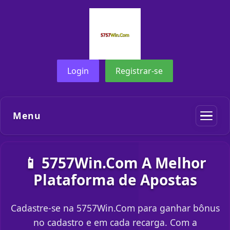
Login
Registrar-se
Menu
📱 5757Win.Com A Melhor
Plataforma de Apostas
Cadastre-se na 5757Win.Com para ganhar bônus
no cadastro e em cada recarga. Com a