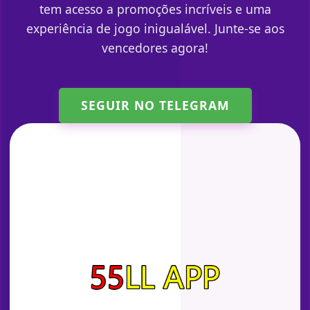
tem acesso a promoções incríveis e uma
experiência de jogo inigualável. Junte-se aos
vencedores agora!
SEGUIR NO TELEGRAM