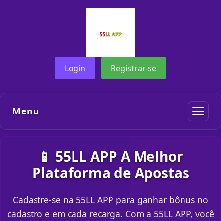
Login
Registrar-se
Menu
📱 55LL APP A Melhor
Plataforma de Apostas
Cadastre-se na 55LL APP para ganhar bônus no
cadastro e em cada recarga. Com a 55LL APP, você