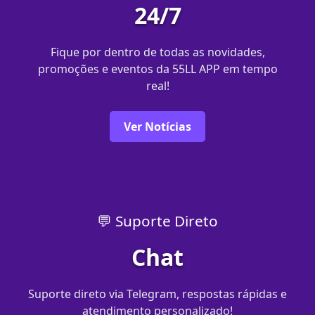
24/7
Fique por dentro de todas as novidades,
promoções e eventos da 55LL APP em tempo
real!
Ver Notícias
💬 Suporte Direto
Chat
Suporte direto via Telegram, respostas rápidas e
atendimento personalizado!