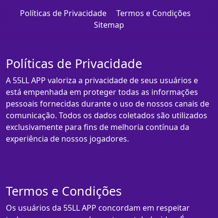
Políticas de Privacidade
Termos e Condições
Sitemap
Políticas de Privacidade
A 55LL APP valoriza a privacidade de seus usuários e
está empenhada em proteger todas as informações
pessoais fornecidas durante o uso de nossos canais de
comunicação. Todos os dados coletados são utilizados
exclusivamente para fins de melhoria contínua da
experiência de nossos jogadores.
Termos e Condições
Os usuários da 55LL APP concordam em respeitar