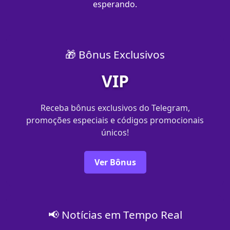
esperando.
🎁 Bônus Exclusivos
VIP
Receba bônus exclusivos do Telegram,
promoções especiais e códigos promocionais
únicos!
Ver Bônus
📢 Notícias em Tempo Real