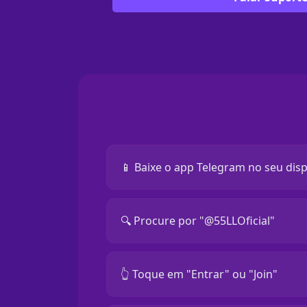
📱 Baixe o app Telegram no seu disp
🔍 Procure por "@55LLOficial"
👆 Toque em "Entrar" ou "Join"