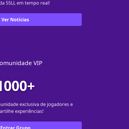
da 55LL em tempo real!
Ver Notícias
Comunidade VIP
1000+
unidade exclusiva de jogadores e
rtilhe experiências!
Entrar Grupo