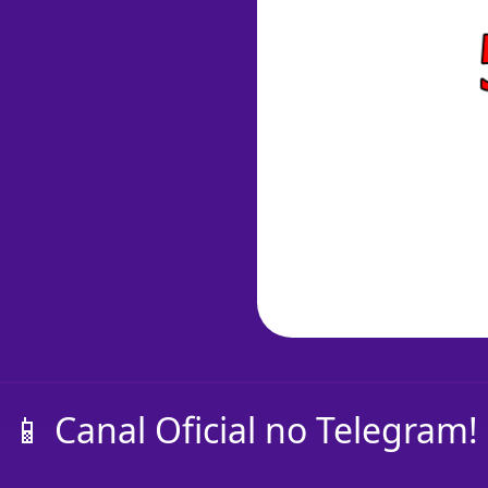
📱 Canal Oficial no Telegram!