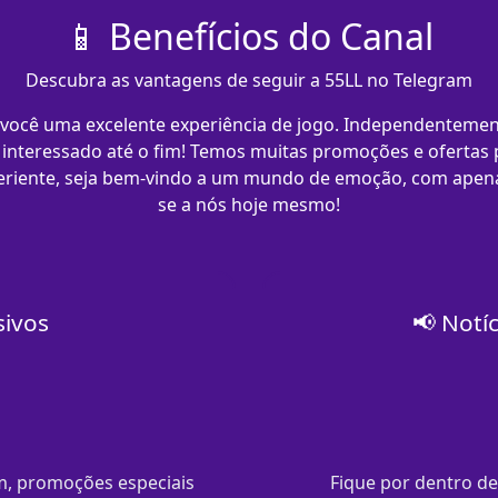
📱 Benefícios do Canal
Descubra as vantagens de seguir a 55LL no Telegram
ocê uma excelente experiência de jogo. Independentemente 
interessado até o fim! Temos muitas promoções e ofertas 
iente, seja bem-vindo a um mundo de emoção, com apenas
se a nós hoje mesmo!
sivos
📢 Notí
m, promoções especiais
Fique por dentro d