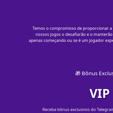
Temos o compromisso de proporcionar a v
nossos jogos o desafiarão e o manterão 
apenas começando ou se é um jogador exper
🎁 Bônus Exclu
VIP
Receba bônus exclusivos do Telegra