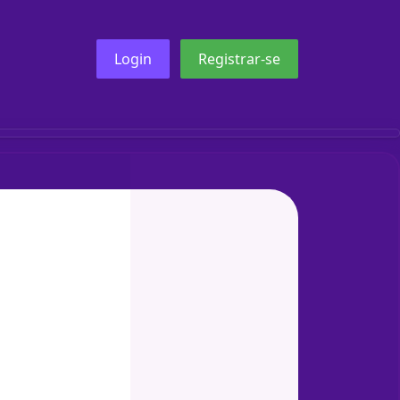
Login
Registrar-se