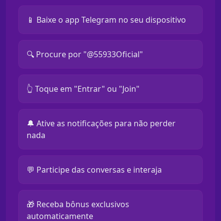
📱 Baixe o app Telegram no seu dispositivo
🔍 Procure por "@55933Oficial"
👆 Toque em "Entrar" ou "Join"
🔔 Ative as notificações para não perder
nada
💬 Participe das conversas e interaja
🎁 Receba bônus exclusivos
automaticamente