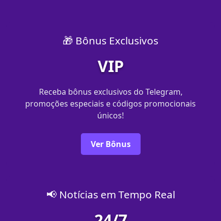
🎁 Bônus Exclusivos
VIP
Receba bônus exclusivos do Telegram,
promoções especiais e códigos promocionais
únicos!
Ver Bônus
📢 Notícias em Tempo Real
24/7