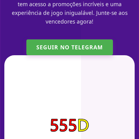
tem acesso a promoções incríveis e uma
experiência de jogo inigualável. Junte-se aos
vencedores agora!
SEGUIR NO TELEGRAM