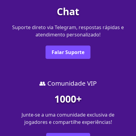
Chat
Suporte direto via Telegram, respostas rápidas e
atendimento personalizado!
Falar Suporte
👥 Comunidade VIP
1000+
Junte-se a uma comunidade exclusiva de
jogadores e compartilhe experiências!