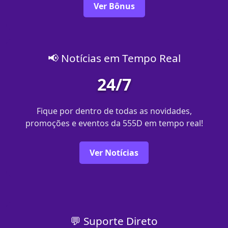
Ver Bônus
📢 Notícias em Tempo Real
24/7
Fique por dentro de todas as novidades,
promoções e eventos da 555D em tempo real!
Ver Notícias
💬 Suporte Direto