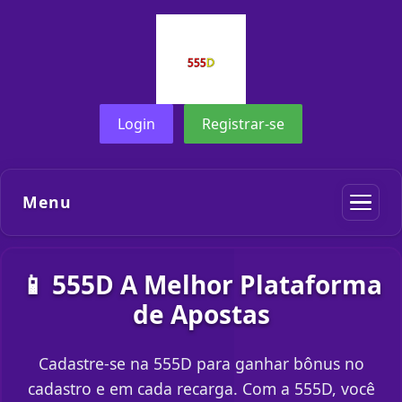
Login
Registrar-se
Menu
📱 555D A Melhor Plataforma
de Apostas
Cadastre-se na 555D para ganhar bônus no
cadastro e em cada recarga. Com a 555D, você