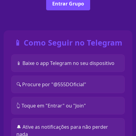
Entrar Grupo
📱 Como Seguir no Telegram
📱 Baixe o app Telegram no seu dispositivo
🔍 Procure por "@555DOficial"
👆 Toque em "Entrar" ou "Join"
🔔 Ative as notificações para não perder
nada