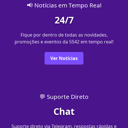
📢 Notícias em Tempo Real
24/7
Fique por dentro de todas as novidades,
promoções e eventos da 5542 em tempo real!
Ver Notícias
💬 Suporte Direto
Chat
Suporte direto via Telegram, respostas rápidas e