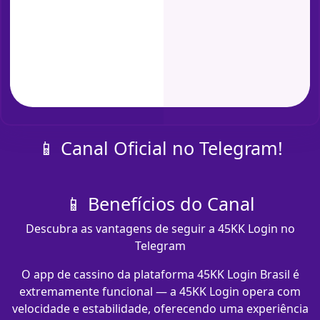
📱 Canal Oficial no Telegram!
📱 Benefícios do Canal
Descubra as vantagens de seguir a 45KK Login no
Telegram
O app de cassino da plataforma 45KK Login Brasil é
extremamente funcional — a 45KK Login opera com
velocidade e estabilidade, oferecendo uma experiência