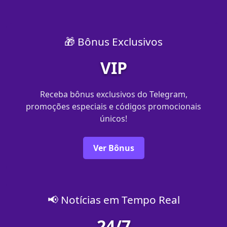
🎁 Bônus Exclusivos
VIP
Receba bônus exclusivos do Telegram,
promoções especiais e códigos promocionais
únicos!
Ver Bônus
📢 Notícias em Tempo Real
24/7