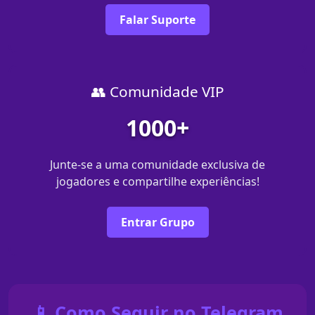
Falar Suporte
👥 Comunidade VIP
1000+
Junte-se a uma comunidade exclusiva de
jogadores e compartilhe experiências!
Entrar Grupo
📱 Como Seguir no Telegram