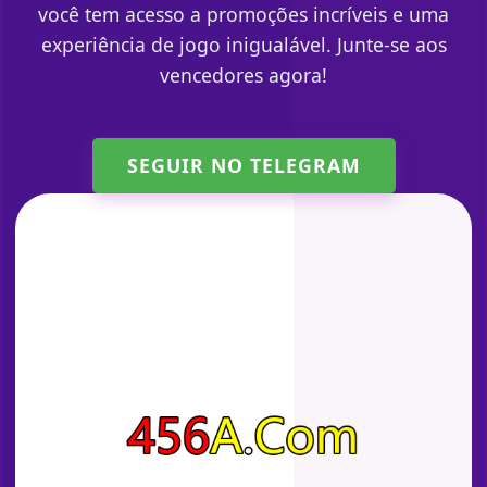
você tem acesso a promoções incríveis e uma
experiência de jogo inigualável. Junte-se aos
vencedores agora!
SEGUIR NO TELEGRAM