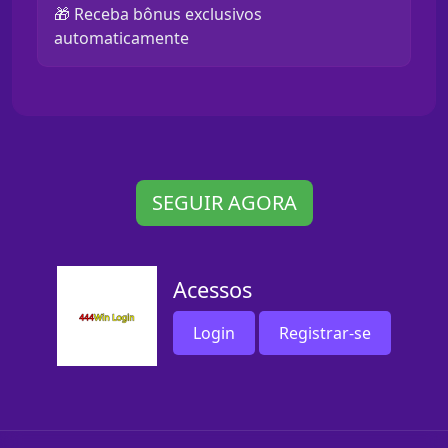
🎁 Receba bônus exclusivos
automaticamente
SEGUIR AGORA
Acessos
Login
Registrar-se