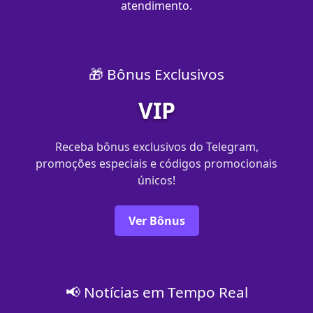
atendimento.
🎁 Bônus Exclusivos
VIP
Receba bônus exclusivos do Telegram,
promoções especiais e códigos promocionais
únicos!
Ver Bônus
📢 Notícias em Tempo Real