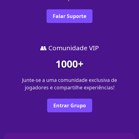
Falar Suporte
👥 Comunidade VIP
1000+
Junte-se a uma comunidade exclusiva de
jogadores e compartilhe experiências!
Entrar Grupo