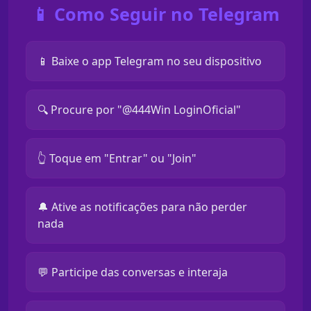
📱 Como Seguir no Telegram
📱 Baixe o app Telegram no seu dispositivo
🔍 Procure por "@444Win LoginOficial"
👆 Toque em "Entrar" ou "Join"
🔔 Ative as notificações para não perder
nada
💬 Participe das conversas e interaja