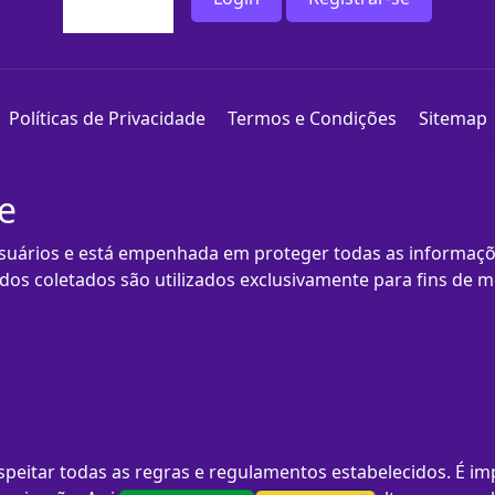
Políticas de Privacidade
Termos e Condições
Sitemap
de
usuários e está empenhada em proteger todas as informaçõ
os coletados são utilizados exclusivamente para fins de m
eitar todas as regras e regulamentos estabelecidos. É imp