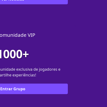
Comunidade VIP
1000+
unidade exclusiva de jogadores e
rtilhe experiências!
Entrar Grupo