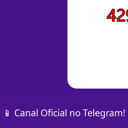
📱 Canal Oficial no Telegram!