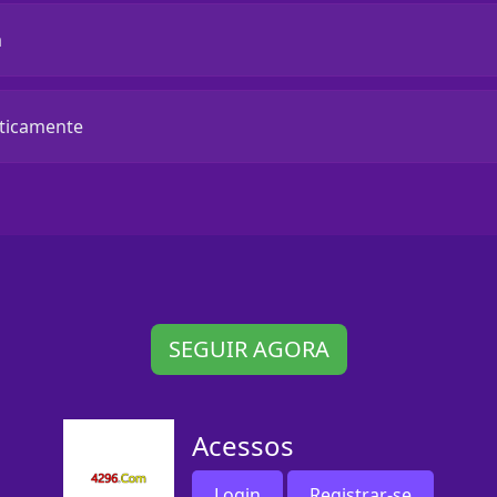
a
aticamente
SEGUIR AGORA
Acessos
Login
Registrar-se