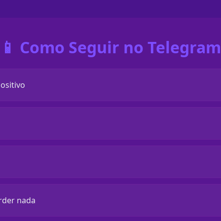
📱 Como Seguir no Telegram
ositivo
erder nada