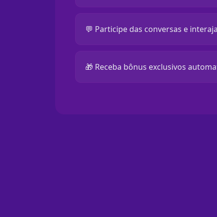
💬 Participe das conversas e interaj
🎁 Receba bônus exclusivos autom