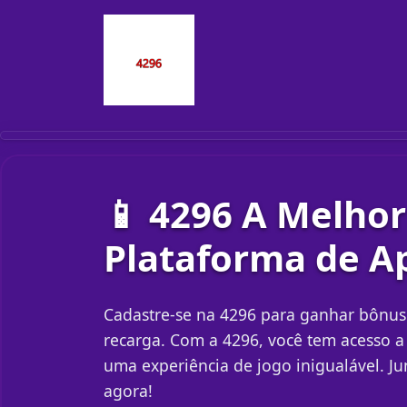
📱 4296 A Melhor
Plataforma de A
Cadastre-se na 4296 para ganhar bônus
recarga. Com a 4296, você tem acesso a
uma experiência de jogo inigualável. J
agora!