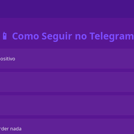
📱 Como Seguir no Telegram
ositivo
erder nada