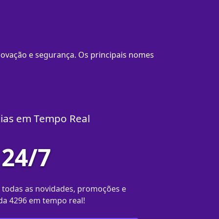
novação e segurança. Os principais nomes
cias em Tempo Real
24/7
e todas as novidades, promoções e
da 4296 em tempo real!