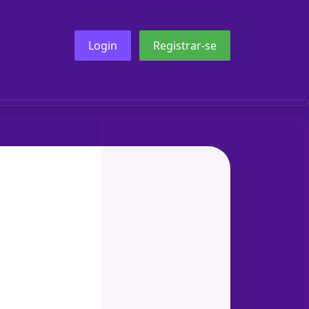
Login
Registrar-se