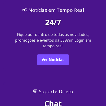
📢 Notícias em Tempo Real
24/7
Fique por dentro de todas as novidades,
promoções e eventos da 389Win Login em
tempo real!
Ver Notícias
💬 Suporte Direto
Chat