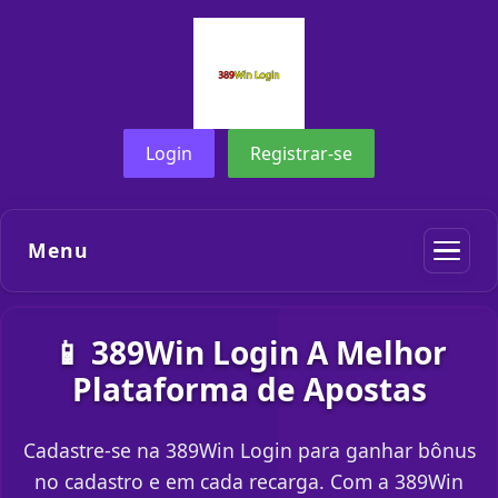
Login
Registrar-se
Menu
📱 389Win Login A Melhor
Plataforma de Apostas
Cadastre-se na 389Win Login para ganhar bônus
no cadastro e em cada recarga. Com a 389Win