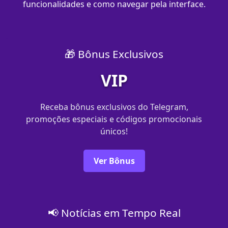
funcionalidades e como navegar pela interface.
🎁 Bônus Exclusivos
VIP
Receba bônus exclusivos do Telegram,
promoções especiais e códigos promocionais
únicos!
Ver Bônus
📢 Notícias em Tempo Real