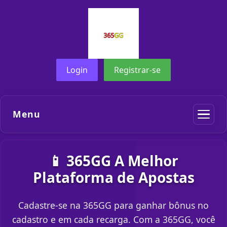
Login
Registrar-se
Menu
📱 365GG A Melhor
Plataforma de Apostas
Cadastre-se na 365GG para ganhar bônus no
cadastro e em cada recarga. Com a 365GG, você