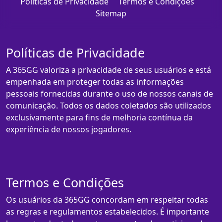
Políticas de Privacidade
Termos e Condições
Sitemap
Políticas de Privacidade
A 365GG valoriza a privacidade de seus usuários e está
empenhada em proteger todas as informações
pessoais fornecidas durante o uso de nossos canais de
comunicação. Todos os dados coletados são utilizados
exclusivamente para fins de melhoria contínua da
experiência de nossos jogadores.
Termos e Condições
Os usuários da 365GG concordam em respeitar todas
as regras e regulamentos estabelecidos. É importante