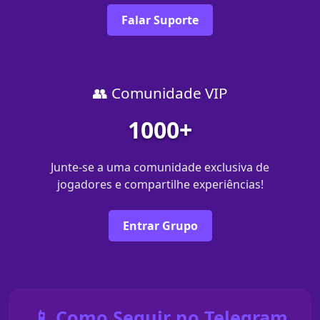
Falar Suporte
👥 Comunidade VIP
1000+
Junte-se a uma comunidade exclusiva de
jogadores e compartilhe experiências!
Entrar Grupo
📱 Como Seguir no Telegram