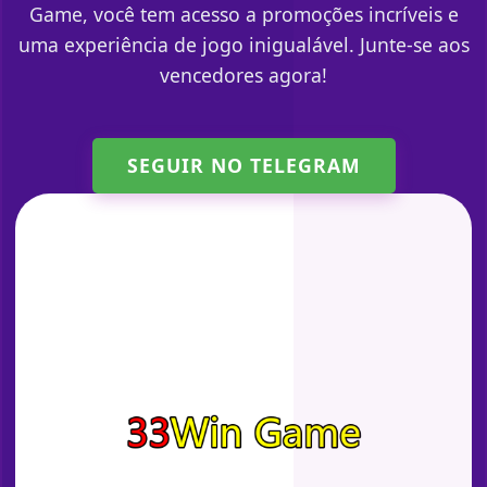
Game, você tem acesso a promoções incríveis e
uma experiência de jogo inigualável. Junte-se aos
vencedores agora!
SEGUIR NO TELEGRAM