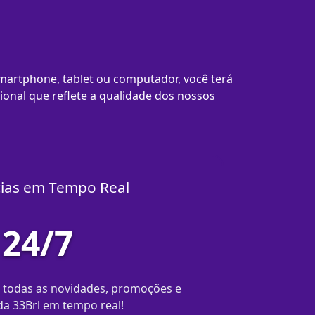
smartphone, tablet ou computador, você terá
onal que reflete a qualidade dos nossos
cias em Tempo Real
24/7
e todas as novidades, promoções e
da 33Brl em tempo real!