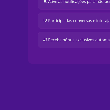
🔔 Ative as notificações para não p
💬 Participe das conversas e interaj
🎁 Receba bônus exclusivos autom