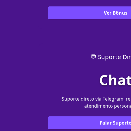
Ver Bônus
💬 Suporte Di
Cha
Suporte direto via Telegram, r
atendimento persona
Falar Suport