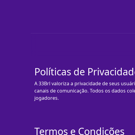
Políticas de Privacida
A 33Brl valoriza a privacidade de seus usu
canais de comunicação. Todos os dados cole
jogadores.
Termos e Condições