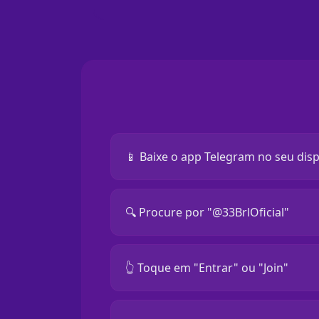
📱 Baixe o app Telegram no seu disp
🔍 Procure por "@33BrlOficial"
👆 Toque em "Entrar" ou "Join"