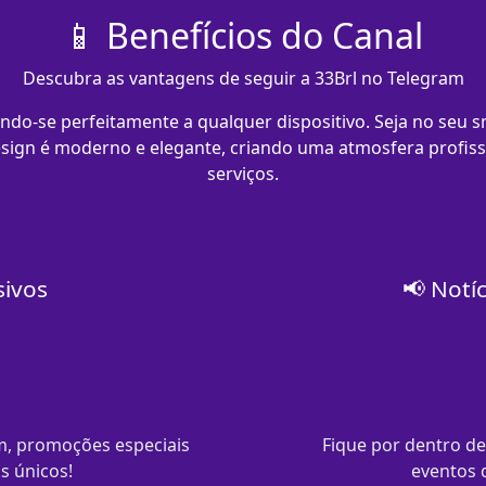
📱 Benefícios do Canal
Descubra as vantagens de seguir a 33Brl no Telegram
ando-se perfeitamente a qualquer dispositivo. Seja no seu 
sign é moderno e elegante, criando uma atmosfera profissi
serviços.
sivos
📢 Notí
m, promoções especiais
Fique por dentro d
s únicos!
eventos 