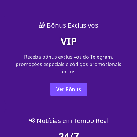
🎁 Bônus Exclusivos
VIP
Receba bônus exclusivos do Telegram,
promoções especiais e códigos promocionais
únicos!
Ver Bônus
📢 Notícias em Tempo Real
24/7