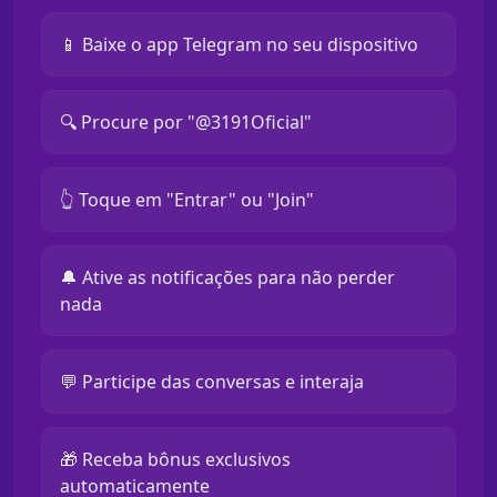
📱 Baixe o app Telegram no seu dispositivo
🔍 Procure por "@3191Oficial"
👆 Toque em "Entrar" ou "Join"
🔔 Ative as notificações para não perder
nada
💬 Participe das conversas e interaja
🎁 Receba bônus exclusivos
automaticamente