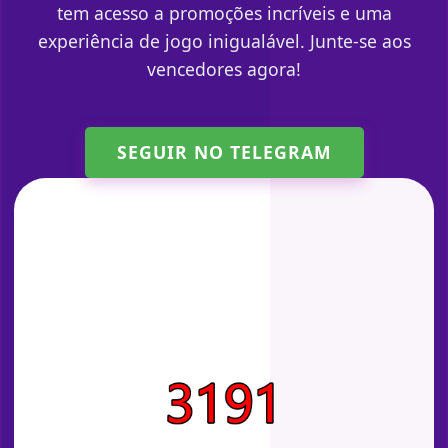
tem acesso a promoções incríveis e uma
experiência de jogo inigualável. Junte-se aos
vencedores agora!
SEGUIR NO TELEGRAM