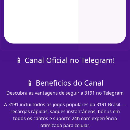
📱 Canal Oficial no Telegram!
📱 Benefícios do Canal
Descubra as vantagens de seguir a 3191 no Telegram
A 3191 inclui todos os jogos populares da 3191 Brasil —
recargas rápidas, saques instantâneos, bônus em
todos os cantos e suporte 24h com experiência
otimizada para celular.