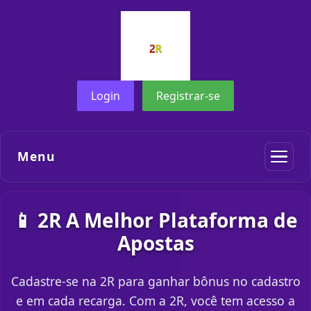
Login
Registrar-se
Menu
📱 2R A Melhor Plataforma de
Apostas
Cadastre-se na 2R para ganhar bônus no cadastro
e em cada recarga. Com a 2R, você tem acesso a