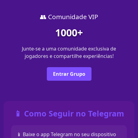
👥 Comunidade VIP
1000+
Junte-se a uma comunidade exclusiva de
jogadores e compartilhe experiências!
Entrar Grupo
📱 Como Seguir no Telegram
📱 Baixe o app Telegram no seu dispositivo