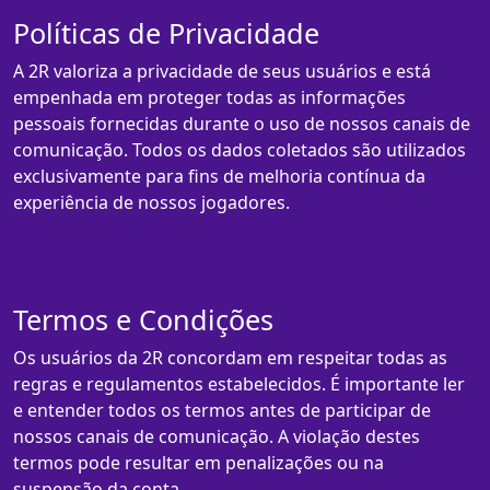
Políticas de Privacidade
A 2R valoriza a privacidade de seus usuários e está
empenhada em proteger todas as informações
pessoais fornecidas durante o uso de nossos canais de
comunicação. Todos os dados coletados são utilizados
exclusivamente para fins de melhoria contínua da
experiência de nossos jogadores.
Termos e Condições
Os usuários da 2R concordam em respeitar todas as
regras e regulamentos estabelecidos. É importante ler
e entender todos os termos antes de participar de
nossos canais de comunicação. A violação destes
termos pode resultar em penalizações ou na
suspensão da conta.