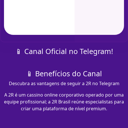
📱 Canal Oficial no Telegram!
📱 Benefícios do Canal
Descubra as vantagens de seguir a 2R no Telegram
A 2R é um cassino online corporativo operado por uma
equipe profissional; a 2R Brasil reúne especialistas para
criar uma plataforma de nível premium.