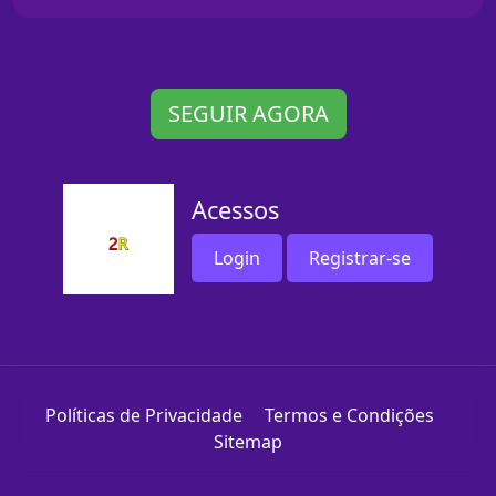
SEGUIR AGORA
Acessos
Login
Registrar-se
Políticas de Privacidade
Termos e Condições
Sitemap