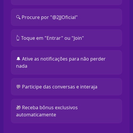
🔍 Procure por "@2JJOficial"
👆 Toque em "Entrar" ou "Join"
🔔 Ative as notificações para não perder
nada
💬 Participe das conversas e interaja
🎁 Receba bônus exclusivos
automaticamente