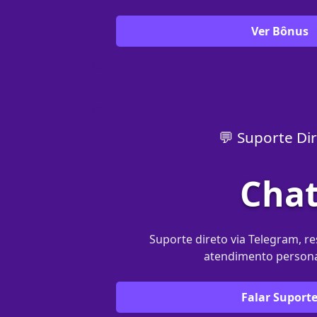
Ver Bônus
💬 Suporte Di
Cha
Suporte direto via Telegram, r
atendimento persona
Falar Suport