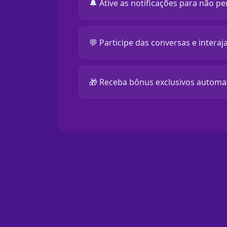
🔔 Ative as notificações para não p
💬 Participe das conversas e interaj
🎁 Receba bônus exclusivos autom