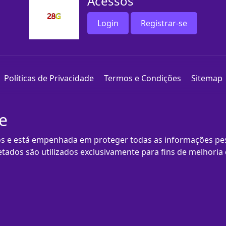
Acessos
Login
Registrar-se
Políticas de Privacidade
Termos e Condições
Sitemap
de
ios e está empenhada em proteger todas as informações pe
tados são utilizados exclusivamente para fins de melhoria