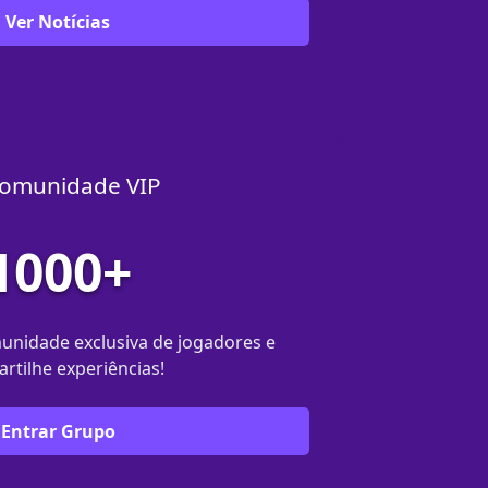
Ver Notícias
Comunidade VIP
1000+
unidade exclusiva de jogadores e
rtilhe experiências!
Entrar Grupo