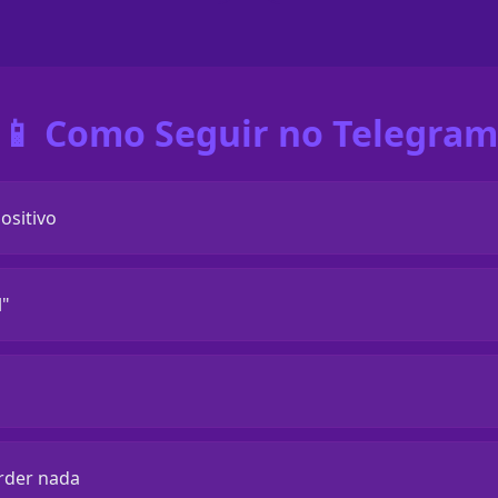
📱 Como Seguir no Telegram
ositivo
l"
erder nada