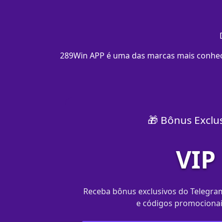
289Win APP é uma das marcas mais conhecid
🎁 Bônus Exclu
VIP
Receba bônus exclusivos do Telegra
e códigos promocionai