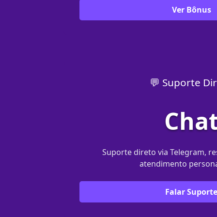
Ver Bônus
💬 Suporte Di
Cha
Suporte direto via Telegram, r
atendimento persona
Falar Suport