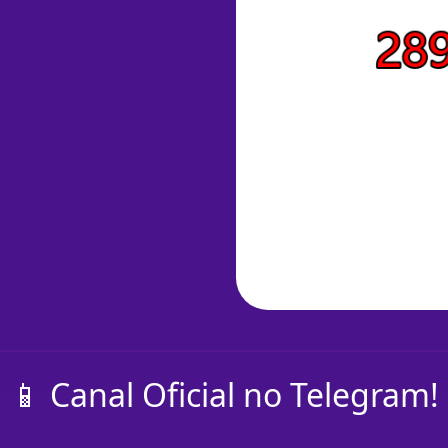
📱 Canal Oficial no Telegram!