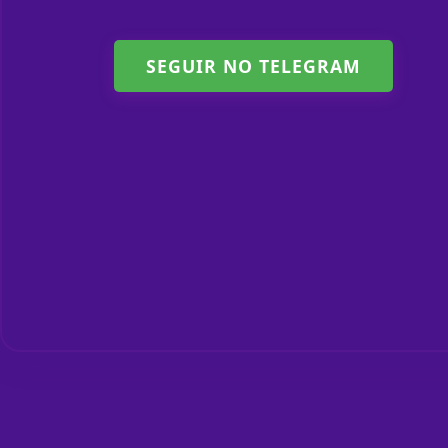
SEGUIR NO TELEGRAM