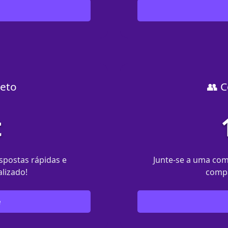
reto
👥 
t
espostas rápidas e
Junte-se a uma com
lizado!
compa
e