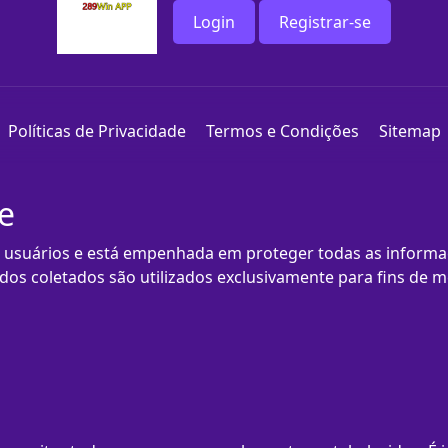
Login
Registrar-se
Políticas de Privacidade
Termos e Condições
Sitemap
de
s usuários e está empenhada em proteger todas as informa
os coletados são utilizados exclusivamente para fins de m