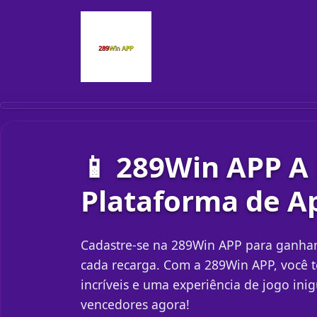
📱 289Win APP A
Plataforma de A
Cadastre-se na 289Win APP para ganha
cada recarga. Com a 289Win APP, você 
incríveis e uma experiência de jogo inig
vencedores agora!