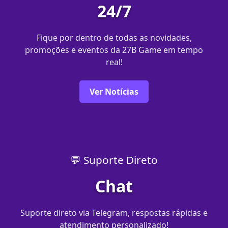
24/7
Fique por dentro de todas as novidades,
promoções e eventos da 27B Game em tempo
real!
Ver Notícias
💬 Suporte Direto
Chat
Suporte direto via Telegram, respostas rápidas e
atendimento personalizado!