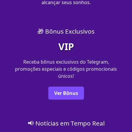
alcançar seus sonhos.
🎁 Bônus Exclusivos
VIP
Receba bônus exclusivos do Telegram,
promoções especiais e códigos promocionais
únicos!
Ver Bônus
📢 Notícias em Tempo Real