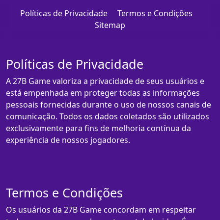
Políticas de Privacidade
Termos e Condições
Sitemap
Políticas de Privacidade
A 27B Game valoriza a privacidade de seus usuários e
está empenhada em proteger todas as informações
pessoais fornecidas durante o uso de nossos canais de
comunicação. Todos os dados coletados são utilizados
exclusivamente para fins de melhoria contínua da
experiência de nossos jogadores.
Termos e Condições
Os usuários da 27B Game concordam em respeitar