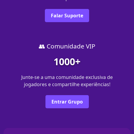
Falar Suporte
👥 Comunidade VIP
1000+
Junte-se a uma comunidade exclusiva de
jogadores e compartilhe experiências!
Entrar Grupo